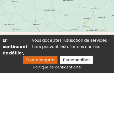
En
vous acceptez l'utilisation de services
continuant
tiers pouvant installer des cookies
de défiler,
Tout accepter
Personnaliser
1006 route de la salière, 12700 Sonnac
Politique de confidentialité
06 09 85 58 85
chauveau.fabrice@hotmail.fr
Activités
Electricien Figeac
Plombier Figeac
Travaux d'électricité Sonnac
Pose de climatisation Sonnac
Plancher chauffant Sonnac
Electricien Capdenac
Entreprise de plomberie Capdenac